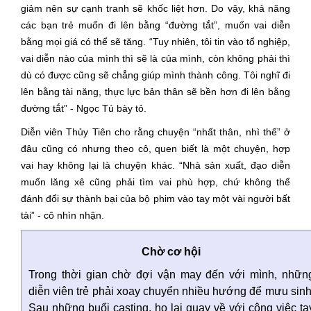
giảm nên sự cạnh tranh sẽ khốc liệt hơn. Do vậy, khả năng
các bạn trẻ muốn đi lên bằng “đường tắt”, muốn vai diễn
bằng mọi giá có thể sẽ tăng. “Tuy nhiên, tôi tin vào tổ nghiệp,
vai diễn nào của mình thì sẽ là của mình, còn không phải thì
dù có được cũng sẽ chẳng giúp mình thành công. Tôi nghĩ đi
lên bằng tài năng, thực lực bản thân sẽ bền hơn đi lên bằng
đường tắt” - Ngọc Tú bày tỏ.
Diễn viên Thủy Tiên cho rằng chuyện “nhất thân, nhì thế” ở
đâu cũng có nhưng theo cô, quen biết là một chuyện, hợp
vai hay không lại là chuyện khác. “Nhà sản xuất, đạo diễn
muốn lăng xê cũng phải tìm vai phù hợp, chứ không thể
đánh đổi sự thành bại của bộ phim vào tay một vài người bất
tài” - cô nhìn nhận.
Chờ cơ hội
Trong thời gian chờ đợi vận may đến với mình, nhữn
diễn viên trẻ phải xoay chuyển nhiều hướng để mưu sinh
Sau những buổi casting, họ lại quay về với công việc ta