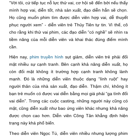
“Với tôi, cứ tiếp tục nỗ lực thử vai, cơ hội sẽ đến bởi nếu thấy
mình hợp vai, diễn tốt, nhà sản xuất, đạo diễn hẳn sẽ chọn.
Họ cũng muốn phim tìm được diễn viên hợp vai, dễ thuyết
phục người xem” - diễn viên trẻ Thủy Tiên tự tin. Vì thế, cô
cho rằng khi thử vai phim, các đạo diễn “có nghề” sẽ nhìn ra
tiềm năng của mỗi diễn viên và khai thác đúng điểm mình
cần.
Hiện nay,
phim truyền hình
sụt giảm, diễn viên trẻ phải đối
mặt nhiều sự cạnh tranh. Bên cạnh khả năng diễn xuất, họ
còn đối mặt không ít trường hợp cạnh tranh không lành
mạnh. Đó là những diễn viên thuộc dạng “lính ruột” hay
người thân của nhà sản xuất, đạo diễn. Thậm chí, không ít
bạn trẻ muốn có được vai diễn bằng mọi giá phải “gạ tình đổi
vai diễn”. Trong các cuộc casting, những người này cũng có
mặt, cũng diễn xuất như bao ứng viên khác nhưng khả năng
được chọn cao hơn. Diễn viên Công Tân khẳng định hiện
trạng này khá phổ biến.
Theo diễn viên Ngọc Tú, diễn viên nhiều nhưng lượng phim