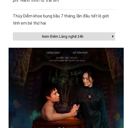
phí “Hành trình từ trái tim”
Thúy Diễm khoe bụng bầu 7 tháng, lần đầu tiết lộ giới
tính em bé thứ hai
Xem thêm Làng nghệ 24h