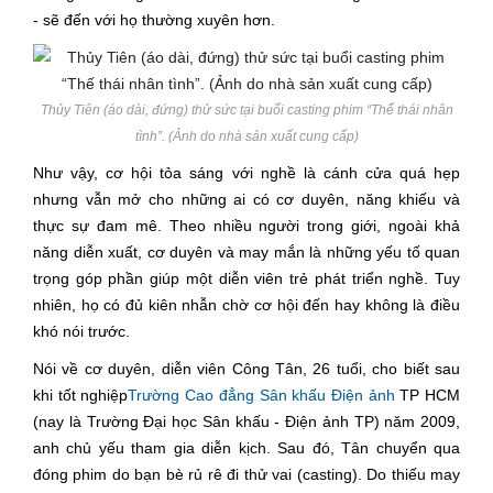
- sẽ đến với họ thường xuyên hơn.
Thủy Tiên (áo dài, đứng) thử sức tại buổi casting phim “Thế thái nhân
tình”. (Ảnh do nhà sản xuất cung cấp)
Như vậy, cơ hội tỏa sáng với nghề là cánh cửa quá hẹp
nhưng vẫn mở cho những ai có cơ duyên, năng khiếu và
thực sự đam mê. Theo nhiều người trong giới, ngoài khả
năng diễn xuất, cơ duyên và may mắn là những yếu tố quan
trọng góp phần giúp một diễn viên trẻ phát triển nghề. Tuy
nhiên, họ có đủ kiên nhẫn chờ cơ hội đến hay không là điều
khó nói trước.
Nói về cơ duyên, diễn viên Công Tân, 26 tuổi, cho biết sau
khi tốt nghiệp
Trường Cao đẳng
Sân khấu Điện ảnh
TP HCM
(nay là Trường Đại học Sân khấu - Điện ảnh TP) năm 2009,
anh chủ yếu tham gia diễn kịch. Sau đó, Tân chuyển qua
đóng phim do bạn bè rủ rê đi thử vai (casting). Do thiếu may