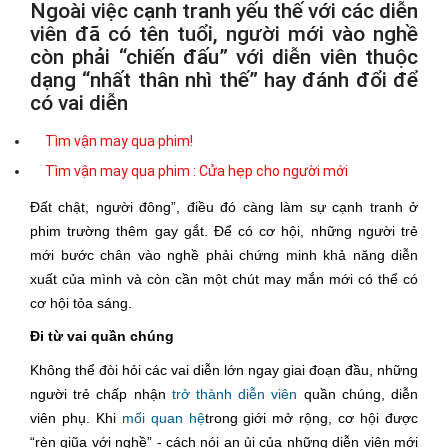
Ngoài việc cạnh tranh yếu thế với các diễn
viên đã có tên tuổi, người mới vào nghề
còn phải “chiến đấu” với diễn viên thuộc
dạng “nhất thân nhì thế” hay đánh đổi để
có vai diễn
Tìm vận may qua phim!
Tìm vận may qua phim : Cửa hẹp cho người mới
Đất chật, người đông”, điều đó càng làm sự cạnh tranh ở
phim trường thêm gay gắt. Để có cơ hội, những người trẻ
mới bước chân vào nghề phải chứng minh khả năng diễn
xuất của mình và còn cần một chút may mắn mới có thể có
cơ hội tỏa sáng.
Đi từ vai quần chúng
Không thể đòi hỏi các vai diễn lớn ngay giai đoạn đầu, những
người trẻ chấp nhận
trở thành diễn viên
quần chúng, diễn
viên phụ. Khi
mối quan hệ
trong giới mở rộng, cơ hội được
“rèn giũa với nghề” - cách nói an ủi của những diễn viên mới