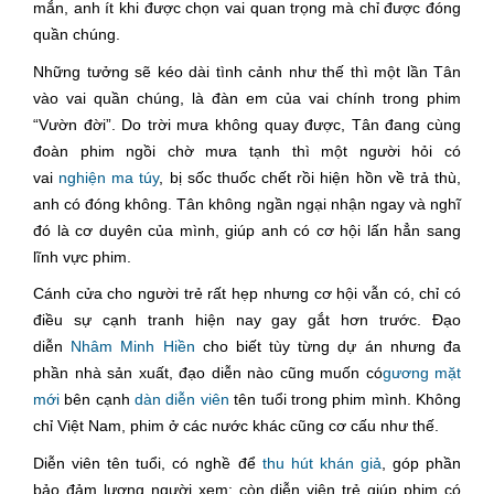
mắn, anh ít khi được chọn vai quan trọng mà chỉ được đóng
quần chúng.
Những tưởng sẽ kéo dài tình cảnh như thế thì một lần Tân
vào vai quần chúng, là đàn em của vai chính trong phim
“Vườn đời”. Do trời mưa không quay được, Tân đang cùng
đoàn phim ngồi chờ mưa tạnh thì một người hỏi có
vai
nghiện ma túy
, bị sốc thuốc chết rồi hiện hồn về trả thù,
anh có đóng không. Tân không ngần ngại nhận ngay và nghĩ
đó là cơ duyên của mình, giúp anh có cơ hội lấn hẳn sang
lĩnh vực phim.
Cánh cửa cho người trẻ rất hẹp nhưng cơ hội vẫn có, chỉ có
điều sự cạnh tranh hiện nay gay gắt hơn trước. Đạo
diễn
Nhâm Minh Hiền
cho biết tùy từng dự án nhưng đa
phần nhà sản xuất, đạo diễn nào cũng muốn có
gương mặt
mới
bên cạnh
dàn diễn viên
tên tuổi trong phim mình. Không
chỉ Việt Nam, phim ở các nước khác cũng cơ cấu như thế.
Diễn viên tên tuổi, có nghề để
thu hút khán giả
, góp phần
bảo đảm lượng người xem; còn diễn viên trẻ giúp phim có