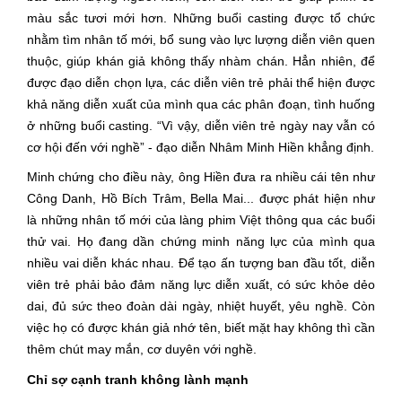
màu sắc tươi mới hơn. Những buổi casting được tổ chức
nhằm tìm nhân tố mới, bổ sung vào lực lượng diễn viên quen
thuộc, giúp khán giả không thấy nhàm chán. Hẳn nhiên, để
được đạo diễn chọn lựa, các diễn viên trẻ phải thể hiện được
khả năng diễn xuất của mình qua các phân đoạn, tình huống
ở những buổi casting. “Vì vậy, diễn viên trẻ ngày nay vẫn có
cơ hội đến với nghề” - đạo diễn Nhâm Minh Hiền khẳng định.
Minh chứng cho điều này, ông Hiền đưa ra nhiều cái tên như
Công Danh, Hồ Bích Trâm, Bella Mai... được phát hiện như
là những nhân tố mới của làng phim Việt thông qua các buổi
thử vai. Họ đang dần chứng minh năng lực của mình qua
nhiều vai diễn khác nhau. Để tạo ấn tượng ban đầu tốt, diễn
viên trẻ phải bảo đảm năng lực diễn xuất, có sức khỏe dẻo
dai, đủ sức theo đoàn dài ngày, nhiệt huyết, yêu nghề. Còn
việc họ có được khán giả nhớ tên, biết mặt hay không thì cần
thêm chút may mắn, cơ duyên với nghề.
Chỉ sợ cạnh tranh không lành mạnh