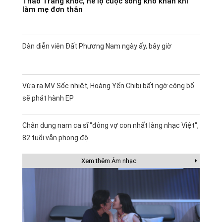
Thảo Trang khóc, hé lộ cuộc sống khó khăn khi
làm mẹ đơn thân
Dàn diễn viên Đất Phương Nam ngày ấy, bây giờ
Vừa ra MV Sốc nhiệt, Hoàng Yến Chibi bất ngờ công bố
sẽ phát hành EP
Chân dung nam ca sĩ "đông vợ con nhất làng nhạc Việt",
82 tuổi vẫn phong độ
Xem thêm Âm nhạc