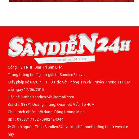
Công Ty TNHH Giải Trí Sàn Diễn
Trang thông tin điện tử giải trí Sandien24h.vn
Giấy phép số 64/GP – TTĐT do Sở Thông Tin và Truyền Thông TPHCM
cấp ngày 17/06/2015
Liên hệ: lienhe.sandien24h@gmail.com
Địa chỉ: 888/1 Quang Trung, Quận Gò Vấp, Tp.HCM
Chịu trách nhiệm nội dung: Đặng Hoàng Minh
SĐT: 0903717152 - 0982424044
® Ghi rõ nguồn Theo Sandien24h.vn khi phát hành thông tin từ website
này