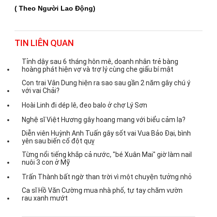
( Theo Người Lao Động)
TIN LIÊN QUAN
Tỉnh dậy sau 6 tháng hôn mê, doanh nhân trẻ bàng
hoàng phát hiện vợ và trợ lý cùng che giấu bí mật
Con trai Vân Dung hiện ra sao sau gần 2 năm gây chú ý
với vai Chải?
Hoài Linh đi dép lê, đeo balo ở chợ Lý Sơn
Nghệ sĩ Việt Hương gây hoang mang với biểu cảm lạ?
Diễn viên Huỳnh Anh Tuấn gây sốt vai Vua Bảo Đại, bình
yên sau biến cố đột quỵ
Từng nổi tiếng khắp cả nước, "bé Xuân Mai" giờ làm nail
nuôi 3 con ở Mỹ
Trấn Thành bất ngờ than trời vì một chuyện tưởng nhỏ
Ca sĩ Hồ Văn Cường mua nhà phố, tự tay chăm vườn
rau xanh mướt