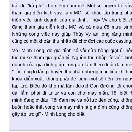
trái để “trả phí” cho niềm đam mê. Một số người trẻ vừ
tham gia diễn kịch vừa làm MC, số khác tập trung phá
triển việc kinh doanh của gia đình. Thúy Vy cho biết c
đang tham gia diễn kịch, MC và cả múa để mưu sinh
Những công việc này giúp Thúy Vy an lòng rằng mìn
cũng có một khoản thu nhập để chờ đợi các cuộc casting
Với Minh Long, do gia đình có vài cửa hàng giặt ủi nê
lúc rỗi sẽ tham gia quản lý. Nguồn thu nhập từ việc kin
doanh của gia đình giúp Long an tâm theo đuổi đam mê
“Tôi cũng lo lắng chuyện thu nhập nhưng mục tiêu khi họ
khóa diễn xuất không phải để kiếm một số tiền lớn nga
lập tức. Điều đó khó mà làm được! Con đường tôi chọ
dài lắm, phải đi từ từ và còn chờ may mắn. Tôi biết r
mình đang ở đâu. Tôi đam mê và nỗ lực đến cùng, khôn
buồn hoặc thất vọng và may mắn là gia đình cũng khôn
gây áp lực gì” - Minh Long cho biết.