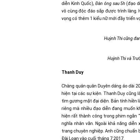
diễn Kinh Quốc),
Đàn ông sau 5h
(đạo d
vô cùng độc đáo sắp được trình làng.
vọng có thêm 1 kiểu nữ mới đầy triển v
Huỳnh Thi cũng đang
Huỳnh Thi và Trườ
Thanh Duy
Chàng quán quân Duyên dáng áo dài 2017
hiện tại các sự kiện. Thanh Duy cũng 
tìm gương mặt đại diện. Bản tính hiền l
riêng mà nhiều đạo diễn đang muốn kha
hiện rất thành công trong phim ngắn “
nghĩa nhân văn.
Ngoài khả năng diễn 
trang chuyên nghiệp. Anh cũng chuẩn bị
Đài Loan vào cuối tháng 7.2017.