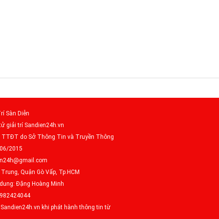
rí Sàn Diễn
tử giải trí Sandien24h.vn
– TTĐT do Sở Thông Tin và Truyền Thông
/06/2015
dien24h@gmail.com
g Trung, Quận Gò Vấp, Tp.HCM
i dung: Đặng Hoàng Minh
0982424044
Sandien24h.vn khi phát hành thông tin từ