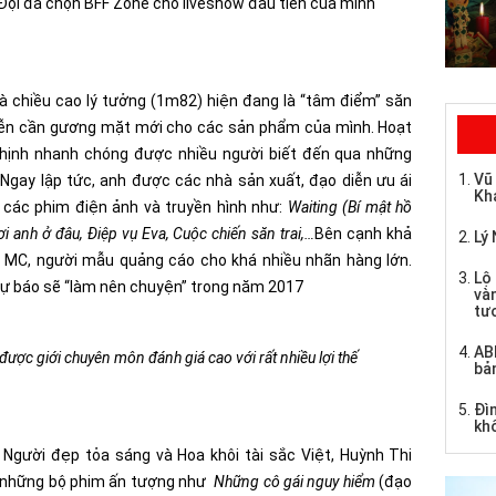
ội đã chọn BFF Zone cho liveshow đầu tiên của mình
à chiều cao lý tưởng (1m82) hiện đang là “tâm điểm” săn
iễn cần gương mặt mới cho các sản phẩm của mình. Hoạt
hịnh nhanh chóng được nhiều người biết đến qua những
Vũ
Ngay lập tức, anh được các nhà sản xuất, đạo diễn ưu ái
Kh
g các phim điện ảnh và truyền hình như:
Waiting (Bí mật hồ
i anh ở đâu, Điệp vụ Eva, Cuộc chiến săn trai,…
Bên cạnh khả
Lý 
m MC, người mẫu quảng cáo cho khá nhiều nhãn hàng lớn.
Lộ 
dự báo sẽ “làm nên chuyện” trong năm 2017
và
tư
AB
ợc giới chuyên môn đánh giá cao với rất nhiều lợi thế
bả
Đìn
kh
 Người đẹp tỏa sáng và Hoa khôi tài sắc Việt, Huỳnh Thi
 những bộ phim ấn tượng như
Những cô gái nguy hiểm
(đạo