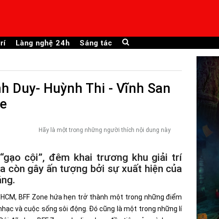
rí
Làng nghệ 24h
Sáng tác
h Duy- Huỳnh Thi - Vĩnh San
ne
Hãy là một trong những người thích nội dung này
gạo cội”, đêm khai trương khu giải trí
 còn gây ấn tượng bởi sự xuất hiện của
ăng.
TP.HCM, BFF Zone hứa hẹn trở thành một trong những điểm
nhạc và cuộc sống sôi động. Đó cũng là một trong những lí