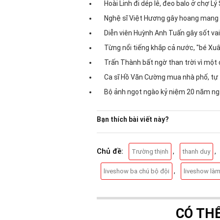
Hoài Linh đi dép lê, đeo balo ở chợ Lý
Nghệ sĩ Việt Hương gây hoang mang 
Diễn viên Huỳnh Anh Tuấn gây sốt vai
Từng nổi tiếng khắp cả nước, "bé Xuâ
Trấn Thành bất ngờ than trời vì mộ
Ca sĩ Hồ Văn Cường mua nhà phố, tự
Bộ ảnh ngọt ngào kỷ niệm 20 năm ng
Bạn thích bài viết này?
Chủ đề:
,
,
Trường thịnh
thanh duy
,
liveshow ba chú bộ đội
liveshow làm
CÓ TH