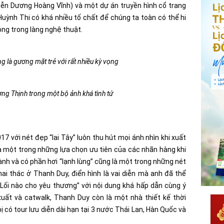
iễn Dương Hoàng Vĩnh) và một dự án truyền hình cổ trang
Huỳnh Thi có khá nhiều tố chất để chúng ta toàn có thể hi
ọng trong làng nghệ thuật.
 là gương mặt trẻ với rất nhiều kỳ vọng
ng Thịnh trong một bộ ảnh khá tình tứ
 với nét đẹp “lai Tây” luôn thu hút mọi ánh nhìn khi xuất
là một trong những lựa chọn ưu tiên của các nhãn hàng khi
ành và có phần hơi “lạnh lùng” cũng là một trong những nét
i thác ở Thanh Duy, điển hình là vai diễn mà anh đã thể
Lối nào cho yêu thương” với nội dung khá hấp dẫn cùng ý
xuất và catwalk, Thanh Duy còn là một nhà thiết kế thời
 có tour lưu diễn dài hạn tại 3 nước Thái Lan, Hàn Quốc và