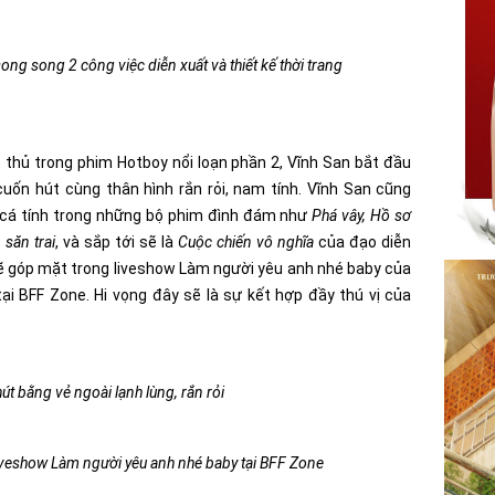
ong song 2 công việc diễn xuất và thiết kế thời trang
t thủ trong phim Hotboy nổi loạn phần 2, Vĩnh San bắt đầu
cuốn hút cùng thân hình rắn rỏi, nam tính. Vĩnh San cũng
cá tính trong những bộ phim đình đám như
Phá vây, Hồ sơ
 săn trai
, và sắp tới sẽ là
Cuộc chiến vô nghĩa
của đạo diễn
sẽ góp mặt trong liveshow Làm người yêu anh nhé baby của
ại BFF Zone. Hi vọng đây sẽ là sự kết hợp đầy thú vị của
út bằng vẻ ngoài lạnh lùng, rắn rỏi
iveshow Làm người yêu anh nhé baby tại BFF Zone