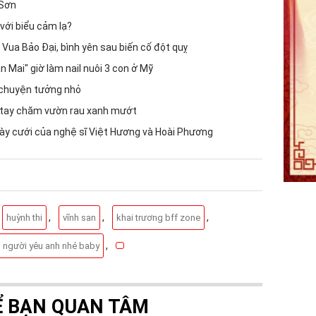
 Sơn
với biểu cảm lạ?
 Vua Bảo Đại, bình yên sau biến cố đột quỵ
n Mai" giờ làm nail nuôi 3 con ở Mỹ
t chuyện tưởng nhỏ
 tay chăm vườn rau xanh mướt
ày cưới của nghệ sĩ Việt Hương và Hoài Phương
,
,
,
huỳnh thi
vĩnh san
khai trương bff zone
,
 người yêu anh nhé baby
Ể BẠN QUAN TÂM