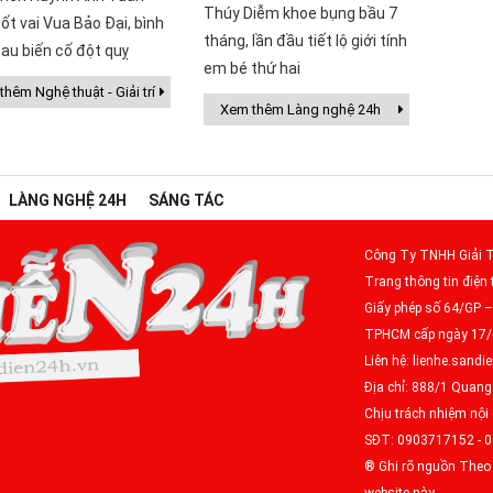
Thúy Diễm khoe bụng bầu 7
ốt vai Vua Bảo Đại, bình
tháng, lần đầu tiết lộ giới tính
au biến cố đột quỵ
em bé thứ hai
hêm Nghệ thuật - Giải trí
Xem thêm Làng nghệ 24h
LÀNG NGHỆ 24H
SÁNG TÁC
Công Ty TNHH Giải T
Trang thông tin điện 
Giấy phép số 64/GP 
TPHCM cấp ngày 17
Liên hệ: lienhe.san
Địa chỉ: 888/1 Quan
Chịu trách nhiệm nộ
SĐT: 0903717152 - 
® Ghi rõ nguồn Theo 