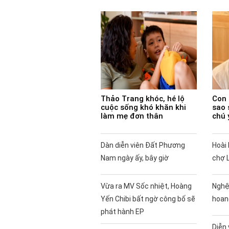
Thảo Trang khóc, hé lộ
Con 
cuộc sống khó khăn khi
sao 
làm mẹ đơn thân
chú 
Dàn diễn viên Đất Phương
Hoài 
Nam ngày ấy, bây giờ
chợ 
Vừa ra MV Sốc nhiệt, Hoàng
Nghệ
Yến Chibi bất ngờ công bố sẽ
hoan
phát hành EP
Diễn