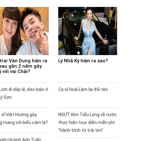
trai Vân Dung hiện ra
Lý Nhã Kỳ hiện ra sao?
sau gần 2 năm gây
ý với vai Chải?
Linh đi dép lê, đeo balo ở
Ca sĩ Hoài Lâm lại đổi tên
Lý Sơn
 sĩ Việt Hương gây
NSƯT Kim Tiểu Long về nước
g mang với biểu cảm lạ?
thực hiện tour diễn miễn phí
“Hành trình từ trái tim”
 viên Huỳnh Anh Tuấn