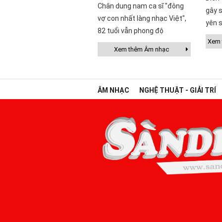
Chân dung nam ca sĩ "đông
gây s
vợ con nhất làng nhạc Việt",
yên s
82 tuổi vẫn phong độ
Xem t
Xem thêm Âm nhạc
ÂM NHẠC
NGHỆ THUẬT - GIẢI TRÍ