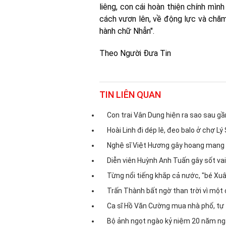
liêng, con cái hoàn thiện chính mìn
cách vươn lên, về động lực và chăm 
hành chữ Nhẫn".
Theo Người Đưa Tin
TIN LIÊN QUAN
Con trai Vân Dung hiện ra sao sau gầ
Hoài Linh đi dép lê, đeo balo ở chợ Lý
Nghệ sĩ Việt Hương gây hoang mang 
Diễn viên Huỳnh Anh Tuấn gây sốt vai
Từng nổi tiếng khắp cả nước, "bé Xuâ
Trấn Thành bất ngờ than trời vì mộ
Ca sĩ Hồ Văn Cường mua nhà phố, tự
Bộ ảnh ngọt ngào kỷ niệm 20 năm ng