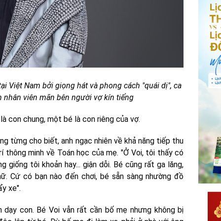
tại Việt Nam bởi giọng hát và phong cách "quái dị", ca
 nhân viên mãn bên người vợ kín tiếng
là con chung, một bé là con riêng của vợ.
ng từng cho biết, anh ngạc nhiên về khả năng tiếp thu
í thông minh về Toán học của mẹ. "Ở Voi, tôi thấy có
 giống tôi khoản hay... giận dỗi. Bé cũng rất ga lăng,
 nữ. Cứ có bạn nào đến chơi, bé sẵn sàng nhường đồ
ẩy xe".
 dạy con. Bé Voi vẫn rất cần bố mẹ nhưng không bị