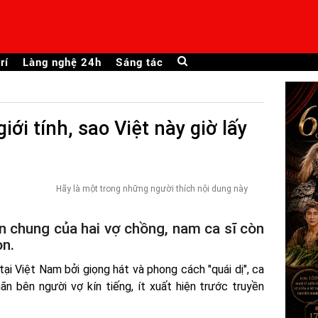
rí
Làng nghệ 24h
Sáng tác
iới tính, sao Việt này giờ lấy
Hãy là một trong những người thích nội dung này
n chung của hai vợ chồng, nam ca sĩ còn
n.
tại Việt Nam bởi giọng hát và phong cách "quái dị", ca
n bên người vợ kín tiếng, ít xuất hiện trước truyền