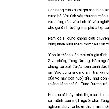
Con riêng của vợ khi gọi anh là ba, 
xưng hô. Với tình yêu thương chân 
vừa cứng rắn, vừa tinh tế vừa ngh
cho gia đình tưởng như phức tạp củ
Nam ca sĩ cũng không giấu chuyện 
cũng nhận nuôi thêm một cậu con tra
"Sóc là thành viên mới của gia đìn
2 vợ chồng Tùng Dương. Năm ngoái
chúng tôi biết được hoàn cảnh đặc b
em Sóc cũng ra dáng anh trai và ngư
của vợ hay con nuôi) đều như con đ
thiêng liêng nhất'' - Tùng Dương trải
Nam ca sĩ thấy mình thực sự chín c
sứ mệnh của một người cha. Tùng
nghiệm thú vị và hoàn thiện mình hơn