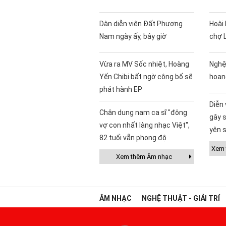
Dàn diễn viên Đất Phương
Hoài 
Nam ngày ấy, bây giờ
chợ 
Vừa ra MV Sốc nhiệt, Hoàng
Nghệ
Yến Chibi bất ngờ công bố sẽ
hoan
phát hành EP
Diễn
Chân dung nam ca sĩ "đông
gây s
vợ con nhất làng nhạc Việt",
yên s
82 tuổi vẫn phong độ
Xem t
Xem thêm Âm nhạc
ÂM NHẠC
NGHỆ THUẬT - GIẢI TRÍ