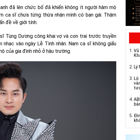
nh đã lên chức bố đã khiến không ít người hâm mộ
am ca sĩ chưa từng thừa nhận mình có bạn gái. Thậm
ấn đề về giới tính.
 sĩ Tùng Dương công khai vợ và con trai trước truyền
êm nhạc vào ngày Lễ Tình nhân. Nam ca sĩ không giấu
ộ của gia đình nhỏ ở hậu trường.
Vũ
Kh
Lý 
Lộ 
và
tư
AB
bả
Đìn
kh