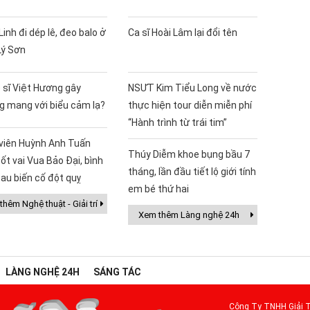
Linh đi dép lê, đeo balo ở
Ca sĩ Hoài Lâm lại đổi tên
Lý Sơn
 sĩ Việt Hương gây
NSƯT Kim Tiểu Long về nước
g mang với biểu cảm lạ?
thực hiện tour diễn miễn phí
“Hành trình từ trái tim”
 viên Huỳnh Anh Tuấn
Thúy Diễm khoe bụng bầu 7
ốt vai Vua Bảo Đại, bình
tháng, lần đầu tiết lộ giới tính
au biến cố đột quỵ
em bé thứ hai
hêm Nghệ thuật - Giải trí
Xem thêm Làng nghệ 24h
LÀNG NGHỆ 24H
SÁNG TÁC
Công Ty TNHH Giải T