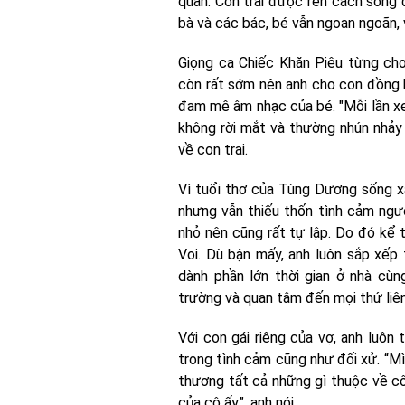
quấn. Con trai được rèn cách sống đ
bà và các bác, bé vẫn ngoan ngoãn, v
Giọng ca Chiếc Khăn Piêu từng cho 
còn rất sớm nên anh cho con đồng 
đam mê âm nhạc của bé. "Mỗi lần xem
không rời mắt và thường nhún nhảy t
về con trai.
Vì tuổi thơ của Tùng Dương sống x
nhưng vẫn thiếu thốn tình cảm ngư
nhỏ nên cũng rất tự lập. Do đó kể
Voi. Dù bận mấy, anh luôn sắp xếp 
dành phần lớn thời gian ở nhà cù
trường và quan tâm đến mọi thứ liê
Với con gái riêng của vợ, anh luô
trong tình cảm cũng như đối xử. “M
thương tất cả những gì thuộc về cô 
của cô ấy”, anh nói.