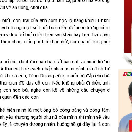
ộc lập từ bé. Dù bố mẹ đi làm xa, phải ở nhà với ông
ui vẻ ăn uống, chơi đùa.
biết, con trai của anh sớm bộc lộ năng khiếu từ khi
hành trong một số buổi biểu diễn để nuôi dưỡng niềm
 video bố biểu diễn trên sân khấu hay trên tivi, cháu
heo nhạc, giống hệt tôi hồi nhỏ", nam ca sĩ từng nói
a bố mẹ, dù được các bác rất sâu sát và nuôi dưỡng
ời thân và học cách chấp nhận hoàn cảnh gia đình từ
 từ khi có con, Tùng Dương cũng muốn bù đắp cho bé
thời gian để dạy dỗ con. Nếu không phải đi diễn, anh
ng con học bài, nghe con kể về những câu chuyện ở
n quan đến các con.
n thể hiện mình là một ông bố công bằng và công tâm
ình yêu thương người phụ nữ của mình thì mình sẽ yêu
ấy là chuyện đương nhiên, huống hồ gì đây lại là con