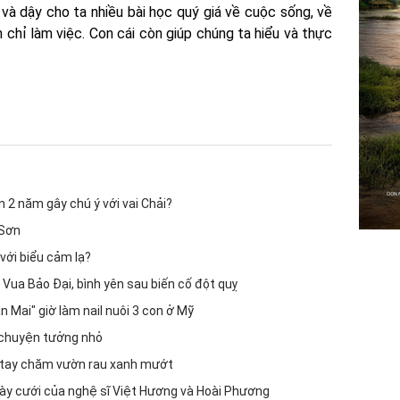
h và dậy cho ta nhiều bài học quý giá về cuộc sống, về
chỉ làm việc. Con cái còn giúp chúng ta hiểu và thực
n 2 năm gây chú ý với vai Chải?
 Sơn
với biểu cảm lạ?
 Vua Bảo Đại, bình yên sau biến cố đột quỵ
n Mai" giờ làm nail nuôi 3 con ở Mỹ
t chuyện tưởng nhỏ
 tay chăm vườn rau xanh mướt
ày cưới của nghệ sĩ Việt Hương và Hoài Phương