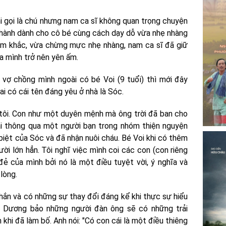
khi gọi là chú nhưng nam ca sĩ không quan trọng chuyện
thành dành cho cô bé cùng cách dạy dỗ vừa nhẹ nhàng
iêm khắc, vừa chừng mực nhẹ nhàng, nam ca sĩ đã giữ
a mình trở nên yên ấm.
vợ chồng mình ngoài có bé Voi (9 tuổi) thì mới đây
i có cái tên đáng yêu ở nhà là Sóc.
h tôi. Con như một duyên mệnh mà ông trời đã ban cho
 thông qua một người bạn trong nhóm thiện nguyện
iệt của Sóc và đã nhận nuôi cháu. Bé Voi khi có thêm
ời lớn hẳn. Tôi nghĩ việc mình coi các con (con riêng
ẻ của mình bởi nó là một điều tuyệt vời, ý nghĩa và
 lòng.
hắn và có những sự thay đổi đáng kể khi thực sự hiểu
 Dương bảo những người đàn ông sẽ có những trải
 khi đã làm bố. Anh nói: "Có con cái là một điều thiêng