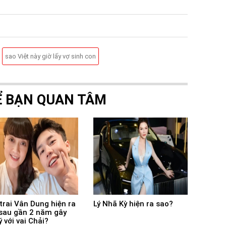
sao Việt này giờ lấy vợ sinh con
Ể BẠN QUAN TÂM
trai Vân Dung hiện ra
Lý Nhã Kỳ hiện ra sao?
sau gần 2 năm gây
ý với vai Chải?