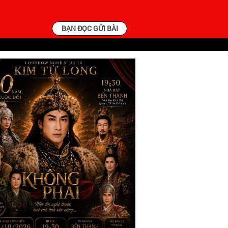
BẠN ĐỌC GỬI BÀI