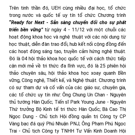
Trên tinh thần đó, UEH cùng nhiều đại học, tổ chức
trong nước và quốc tế uy tín tổ chức Chương trình
“
Ready for Next - Sẵn sàng chuyển đổi cho sự phát
triển bền vững”
từ ngày 4 - 11/12 với một chuỗi các
hoạt động khoa học và nghệ thuật với các nội dung từ
học thuật, diễn đàn trao đổi, hub kết nối cộng đồng đến
các hoạt động sáng tạo, truyền cảm hứng nghệ thuật.
Đó là 04 hội thảo khoa học quốc tế với cách thức tiếp
cận mới mẻ về tri thức đa lĩnh vực, đó là 25 phiên hội
thảo chuyên sâu, hội thảo khoa học xoay quanh Bền
vững, Công nghệ, Thiết kế, và Nghệ thuật. Chương trình
có sự tham dự và cố vấn của các giáo sư, chuyên gia,
các tổ chức uy tín như: Ông Chung Un Chan - Nguyên
thủ tướng Hàn Quốc; Tiến sĩ Park Young June - Nguyên
Thứ trưởng Bộ Kinh tế tri thức Hàn Quốc; Bà Cao Thị
Ngọc Dung - Chủ tịch Hội đồng quản trị Công ty CP
Vàng bạc đá quý Phú Nhuận PNJ; Ông Phạm Phú Ngọc
Trai - Chủ tịch Công ty TNHH Tư Vấn Kinh Doanh Hội