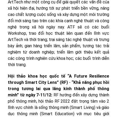
ArtTech như một công cụ để giải quyết các vấn đề của
xã hội hiện đại, hướng tới sự phát triển bền vững, nâng
cao chất lượng cuộc sống và xây dựng một môi trường
đổi mới sáng tạo trên các khía cạnh nghệ thuật và công
nghệ trong xã hội ngày nay. ATF sẽ có các buổi
Workshop, trao đổi học thuật liên quan đến lĩnh vực
ArtTech và thời trang; trại sáng tác nghệ thuật và trưng
bày ảnh; gian hàng triển lãm, sản phẩm, tương tác trải
nghiệm từ doanh nghiệp; triển lãm giới thiệu kết quả
các công trình nghiên cứu khoa học; các buổi trình diễn
thời trang.
Hội thảo khoa học quốc tế “A Future Resilience
through Smart City Lens” (RF)
-
“Khả năng phục hồi
trong tương lai qua lăng kính thành phố thông
minh”
từ ngày 7-11/12:
RF hướng đến xây dựng thành
phố thông minh, hội thảo RF 2022 đặt trọng tâm vào 2
lĩnh vực chính là sống thông minh (Smart Living) và giáo
dục thông minh (Smart Education) với mục tiêu giới