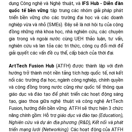
dụng Công nghệ và Nghệ thuật, và
IFS Hub - Diễn đàn
quốc tế bền vững
tập trung các nhóm giải pháp phát
triển bền vững cho các trường đại học và các doanh
nghiệp vừa và nhỏ (SMEs). Đây sẽ là nơi hội tụ của cộng
đồng những nhà khoa học, nhà nghiên cứu, các chuyên
gia trong và ngoài nước cùng UEH thảo luận, tư vấn,
nghiên cứu và lan tỏa các tri thức, công cụ đổi mới để
giải quyết các vấn đề cụ thể, cấp bách của thời đại.
ArtTech Fusion Hub
(ATFH) được thành lập với định
hướng trở thành một nền tảng tích hợp quốc tế, nơi kết
nối các trường đại học, ngành công nghiệp, chính quyền
và cộng đồng trong nước cũng như quốc tế thông qua
giáo dục và đào tạo để phát triển các hoạt động sáng
tạo, giao thoa giữa nghệ thuật và công nghệ ArtTech
Fusion, hướng đến bền vững. ATFH sẽ thực hiện 3 chức
năng chính gồm: Hỗ trợ
giáo dục và đào tạo
(Education)
,
Nghiên cứu và dự án địa phương
(R&D)
,
Kết nối và phát
triển mạng lưới
(Networking)
. Các hoạt động của ATFH