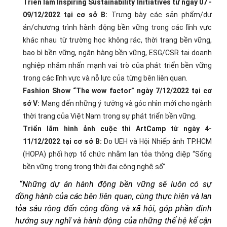
Triển lãm Inspiring Sustainability Initiatives từ ngày 07 -
09/12/2022 tại cơ sở B:
Trưng bày các sản phẩm/dự
án/chương trình hành động bền vững trong các lĩnh vực
khác nhau từ trường học không rác, thời trang bền vững,
bao bì bền vững, ngân hàng bền vững, ESG/CSR tại doanh
nghiệp nhằm nhấn mạnh vai trò của phát triển bền vững
trong các lĩnh vực và nỗ lực của từng bên liên quan.
Fashion Show “The wow factor” ngày 7/12/2022 tại cơ
sở V:
Mang đến những ý tưởng và góc nhìn mới cho ngành
thời trang của Việt Nam trong sự phát triển bền vững.
Triển lãm hình ảnh cuộc thi ArtCamp từ ngày 4-
11/12/2022 tại cơ sở B:
Do UEH và Hội Nhiếp ảnh TP.HCM
(HOPA) phối hợp tổ chức nhằm lan tỏa thông điệp “Sống
bền vững trong trong thời đại công nghệ số”.
“Những dự án hành động bền vững sẽ luôn có sự
đồng hành của các bên liên quan, cùng thực hiện và lan
tỏa sâu rộng đến cộng đồng và xã hội, góp phần định
hướng suy nghĩ và hành động của những thế hệ kế cận