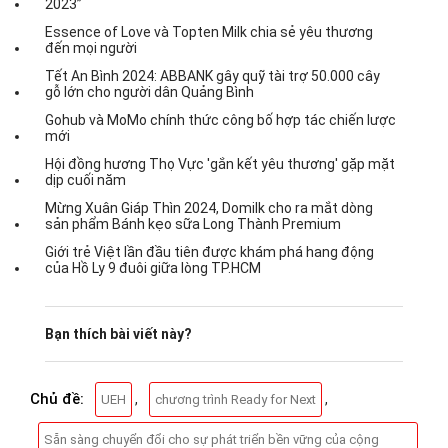
2023”
Essence of Love và Topten Milk chia sẻ yêu thương
đến mọi người
Tết An Bình 2024: ABBANK gây quỹ tài trợ 50.000 cây
gỗ lớn cho người dân Quảng Bình
Gohub và MoMo chính thức công bố hợp tác chiến lược
mới
Hội đồng hương Thọ Vực 'gắn kết yêu thương' gặp mặt
dịp cuối năm
Mừng Xuân Giáp Thìn 2024, Domilk cho ra mắt dòng
sản phẩm Bánh kẹo sữa Long Thành Premium
Giới trẻ Việt lần đầu tiên được khám phá hang động
của Hồ Ly 9 đuôi giữa lòng TP.HCM
Bạn thích bài viết này?
Chủ đề:
,
,
UEH
chương trình Ready for Next
Sẵn sàng chuyển đổi cho sự phát triển bền vững của cộng