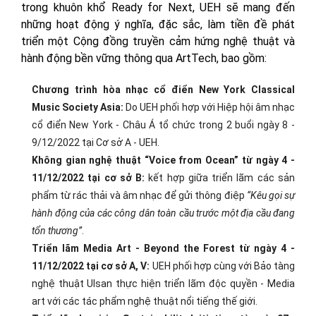
trong khuôn khổ Ready for Next, UEH sẽ mang đến
những hoạt động ý nghĩa, đặc sắc, làm tiền đề phát
triển một Cộng đồng truyền cảm hứng nghệ thuật và
hành động bền vững thông qua ArtTech, bao gồm:
Chương trình hòa nhạc cổ điển New York Classical
Music Society Asia:
Do UEH phối hợp với Hiệp hội âm nhạc
cổ điển New York - Châu Á tổ chức trong 2 buổi ngày 8 -
9/12/2022 tại Cơ sở A - UEH.
Không gian nghệ thuật “Voice from Ocean” từ ngày 4 -
11/12/2022 tại cơ sở B:
kết hợp giữa triển lãm các sản
phẩm từ rác thải và âm nhạc để gửi thông điệp
“Kêu gọi sự
hành động của các công dân toàn cầu trước một địa cầu đang
tổn thương”
.
Triển lãm Media Art - Beyond the Forest từ ngày 4 -
11/12/2022 tại cơ sở A, V:
UEH phối hợp cùng với Bảo tàng
nghệ thuật Ulsan thực hiện triển lãm độc quyền - Media
art với các tác phẩm nghệ thuật nổi tiếng thế giới.