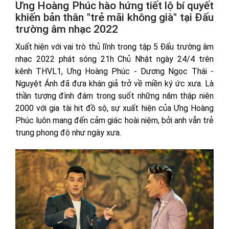
Ưng Hoàng Phúc hào hứng tiết lộ bí quyết
khiến bản thân "trẻ mãi không già" tại Đấu
trường âm nhạc 2022
Xuất hiện với vai trò thủ lĩnh trong tập 5 Đấu trường âm
nhạc 2022 phát sóng 21h Chủ Nhật ngày 24/4 trên
kênh THVL1, Ưng Hoàng Phúc - Dương Ngọc Thái -
Nguyệt Ánh đã đưa khán giả trở về miền ký ức xưa. Là
thần tượng đình đám trong suốt những năm thập niên
2000 với gia tài hit đồ sộ, sự xuất hiện của Ưng Hoàng
Phúc luôn mang đến cảm giác hoài niệm, bởi anh vẫn trẻ
trung phong độ như ngày xưa.