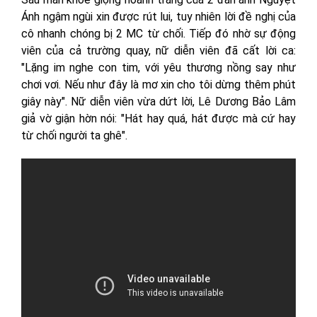
Ánh ngậm ngùi xin được rút lui, tuy nhiên lời đề nghị của
cô nhanh chóng bị 2 MC từ chối. Tiếp đó nhờ sự động
viên của cả trường quay, nữ diễn viên đã cất lời ca:
"Lặng im nghe con tim, với yêu thương nồng say như
chơi vơi. Nếu như đây là mơ xin cho tôi dừng thêm phút
giây này". Nữ diễn viên vừa dứt lời, Lê Dương Bảo Lâm
giả vờ giận hờn nói: "Hát hay quá, hát được mà cứ hay
từ chối người ta ghê".