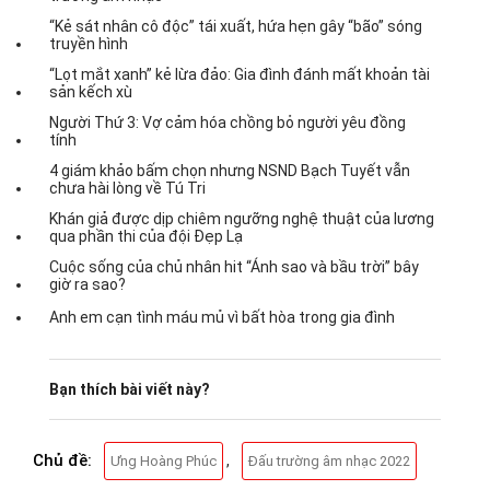
“Kẻ sát nhân cô độc” tái xuất, hứa hẹn gây “bão” sóng
truyền hình
“Lọt mắt xanh” kẻ lừa đảo: Gia đình đánh mất khoản tài
sản kếch xù
Người Thứ 3: Vợ cảm hóa chồng bỏ người yêu đồng
tính
4 giám khảo bấm chọn nhưng NSND Bạch Tuyết vẫn
chưa hài lòng về Tú Tri
Khán giả được dịp chiêm ngưỡng nghệ thuật của lương
qua phần thi của đội Đẹp Lạ
Cuộc sống của chủ nhân hit “Ánh sao và bầu trời” bây
giờ ra sao?
Anh em cạn tình máu mủ vì bất hòa trong gia đình
Bạn thích bài viết này?
Chủ đề:
,
Ưng Hoàng Phúc
Đấu trường âm nhạc 2022