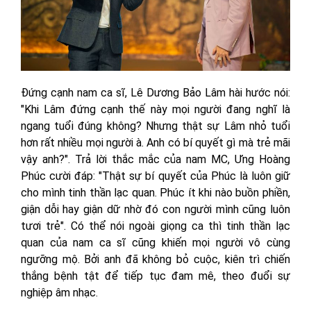
Đứng cạnh nam ca sĩ, Lê Dương Bảo Lâm hài hước nói:
"Khi Lâm đứng cạnh thế này mọi người đang nghĩ là
ngang tuổi đúng không? Nhưng thật sự Lâm nhỏ tuổi
hơn rất nhiều mọi người à. Anh có bí quyết gì mà trẻ mãi
vậy anh?". Trả lời thắc mắc của nam MC, Ưng Hoàng
Phúc cười đáp: "Thật sự bí quyết của Phúc là luôn giữ
cho mình tinh thần lạc quan. Phúc ít khi nào buồn phiền,
giận dỗi hay giận dữ nhờ đó con người mình cũng luôn
tươi trẻ". Có thể nói ngoài giọng ca thì tinh thần lạc
quan của nam ca sĩ cũng khiến mọi người vô cùng
ngưỡng mộ. Bởi anh đã không bỏ cuộc, kiên trì chiến
thắng bệnh tật để tiếp tục đam mê, theo đuổi sự
nghiệp âm nhạc.