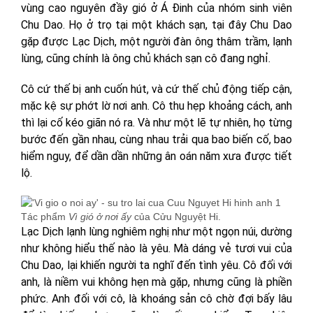
vùng cao nguyên đầy gió ở Á Đinh của nhóm sinh viên
Chu Dao. Họ ở trọ tại một khách sạn, tại đây Chu Dao
gặp được Lạc Dịch, một người đàn ông thâm trầm, lạnh
lùng, cũng chính là ông chủ khách sạn cô đang nghỉ.
Cô cứ thế bị anh cuốn hút, và cứ thế chủ động tiếp cận,
mặc kệ sự phớt lờ nơi anh. Cô thu hẹp khoảng cách, anh
thì lại cố kéo giãn nó ra. Và như một lẽ tự nhiên, họ từng
bước đến gần nhau, cùng nhau trải qua bao biến cố, bao
hiểm nguy, để dần dần những ân oán năm xưa được tiết
lộ.
Tác phẩm
Vì gió ở nơi ấy
của Cửu Nguyệt Hi.
Lạc Dịch lạnh lùng nghiêm nghị như một ngọn núi, dường
như không hiểu thế nào là yêu. Mà dáng vẻ tươi vui của
Chu Dao, lại khiến người ta nghĩ đến tình yêu. Cô đối với
anh, là niềm vui không hẹn mà gặp, nhưng cũng là phiền
phức. Anh đối với cô, là khoáng sản cô chờ đợi bấy lâu