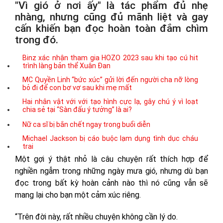
"Vì gió ở nơi ấy" là tác phẩm đủ nhẹ
nhàng, nhưng cũng đủ mãnh liệt và gay
cấn khiến bạn đọc hoàn toàn đắm chìm
trong đó.
Binz xác nhận tham gia HOZO 2023 sau khi tạo cú hit
trình làng bản thể Xuân Đan
MC Quyền Linh “bức xúc” gửi lời đến người cha nỡ lòng
bỏ đi để con bơ vơ sau khi mẹ mất
Hai nhân vật với với tạo hình cực lạ, gây chú ý vì loạt
chia sẻ tại “Sàn đấu ý tưởng” là ai?
Nữ ca sĩ bị bắn chết ngay trong buổi diễn
Michael Jackson bị cáo buộc lạm dụng tình dục cháu
trai
Một gợi ý thật nhỏ là câu chuyện rất thích hợp để
nghiền ngẫm trong những ngày mưa gió, nhưng dù bạn
đọc trong bất kỳ hoàn cảnh nào thì nó cũng vẫn sẽ
mang lại cho bạn một cảm xúc riêng.
“Trên đời này, rất nhiều chuyện không cần lý do.