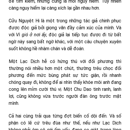
để tìm kiếm, nhưng cũng là mối nguy hiểm. Tuy nhiên
càng nguy hiểm lại càng xích lại gần nhau hơn.
Cửu Nguyệt Hi là một trong những tác giả chinh phục
được độc giả bởi giọng văn đầy cảm xúc của mình. Và
với
Vì gió ở nơi ấy
, độc giả lại tiếp tục được đi từ bất
ngờ này sang bất ngờ khác, với một câu chuyện xuyên
suốt không hề nhàm chán và dễ đoán.
Một Lạc Dịch hễ có hứng thú với đối phương thì
thường nói nhiều hơn một chút, thường trêu chọc đối
phương đến mức bùng phát sự tức giận, rồi nhanh
chóng quay đi, không để ai nhìn thấy khóe môi anh đang
cong lên mỉm cười thú vị. Một Chu Dao tinh ranh, lanh
lợi, cũng không vừa trước người đàn ông trước mặt
mình.
Cả hai cùng trải qua từng đợt biến cố dội đến. Và số
phận có lẽ cứ trêu đùa như thế, nếu như Lạc Dịch
không phải ôm cô gái ốm yếu, đang co giật trong lòng