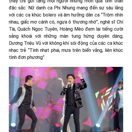
thay chị gửi tặng mọi người những món quà tinh thần
đặc sắc. Nữ danh ca Phi Nhung mang đến sự sâu lắng
với các ca khúc bolero và âm hưởng dân ca “Trộm nhìn
nhau, giấc mơ cánh cò, ngựa ô thương nhớ”; nghệ sĩ Chí
Tài, Quách Ngọc Tuyên, Hoàng Mèo đem lại tiếng cười
sảng khoái với những màn tung hứng duyên dáng;
Dương Triệu Vũ với không khí sôi động của các ca khúc
nhạc trẻ “Tình nhạt phai, mưa trên biển vắng, liên khúc
tình đơn phương”.