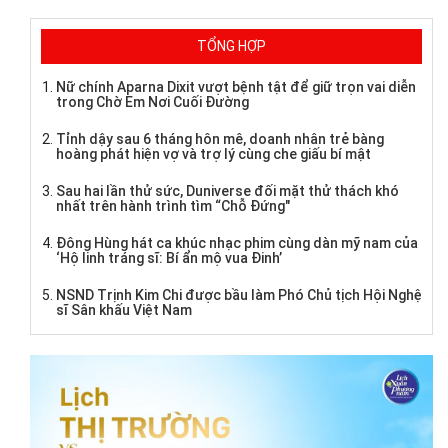
TỔNG HỢP
Nữ chính Aparna Dixit vượt bệnh tật để giữ trọn vai diễn
trong Chờ Em Nơi Cuối Đường
Tỉnh dậy sau 6 tháng hôn mê, doanh nhân trẻ bàng
hoàng phát hiện vợ và trợ lý cùng che giấu bí mật
Sau hai lần thử sức, Duniverse đối mặt thử thách khó
nhất trên hành trình tìm “Chỗ Đứng"
Đông Hùng hát ca khúc nhạc phim cùng dàn mỹ nam của
‘Hộ linh tráng sĩ: Bí ẩn mộ vua Đinh’
NSND Trịnh Kim Chi được bầu làm Phó Chủ tịch Hội Nghệ
sĩ Sân khấu Việt Nam