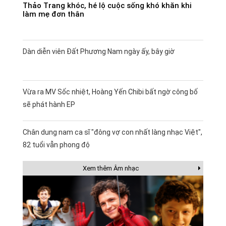
Thảo Trang khóc, hé lộ cuộc sống khó khăn khi
làm mẹ đơn thân
Dàn diễn viên Đất Phương Nam ngày ấy, bây giờ
Vừa ra MV Sốc nhiệt, Hoàng Yến Chibi bất ngờ công bố
sẽ phát hành EP
Chân dung nam ca sĩ "đông vợ con nhất làng nhạc Việt",
82 tuổi vẫn phong độ
Xem thêm Âm nhạc