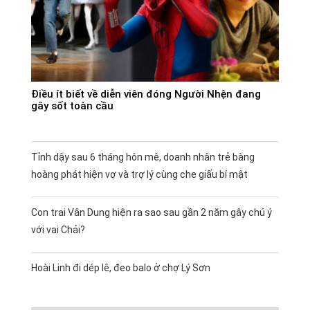
Điều ít biết về diễn viên đóng Người Nhện đang
gây sốt toàn cầu
Tỉnh dậy sau 6 tháng hôn mê, doanh nhân trẻ bàng
hoàng phát hiện vợ và trợ lý cùng che giấu bí mật
Con trai Vân Dung hiện ra sao sau gần 2 năm gây chú ý
với vai Chải?
Hoài Linh đi dép lê, đeo balo ở chợ Lý Sơn