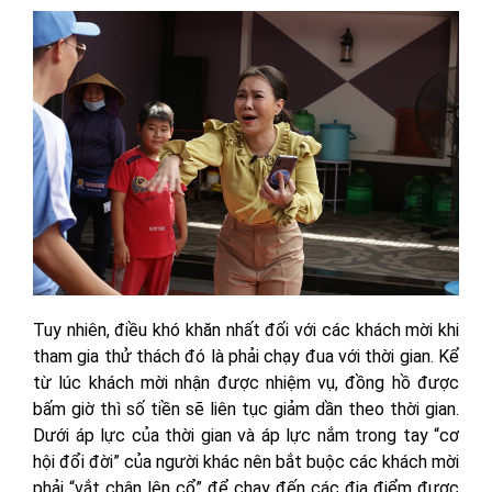
Tuy nhiên, điều khó khăn nhất đối với các khách mời khi
tham gia thử thách đó là phải chạy đua với thời gian. Kể
từ lúc khách mời nhận được nhiệm vụ, đồng hồ được
bấm giờ thì số tiền sẽ liên tục giảm dần theo thời gian.
Dưới áp lực của thời gian và áp lực nắm trong tay “cơ
hội đổi đời” của người khác nên bắt buộc các khách mời
phải “vắt chân lên cổ” để chạy đến các địa điểm được