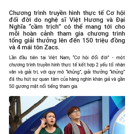
Chương trình truyền hình thực tế Cơ hội
đổi đời do nghệ sĩ Việt Hương và Đại
Nghĩa “cầm trịch” có thể mang tới cho
mỗi hoàn cảnh tham gia chương trình
tổng giải thưởng lên đến 150 triệu đồng
và 4 mái tôn Zacs.
Lần đầu tiên tại Việt Nam, “Cơ hội đổi đời” - một
chương trình truyền hình thực tế kết hợp 2 yếu tố: nhân
văn và giải trí, với quy mô “khủng”, giải thưởng “khủng”
đã thu hút sự quan tâm của hàng nghìn khán giả và gần
50 gương mặt nổi tiếng tham gia.