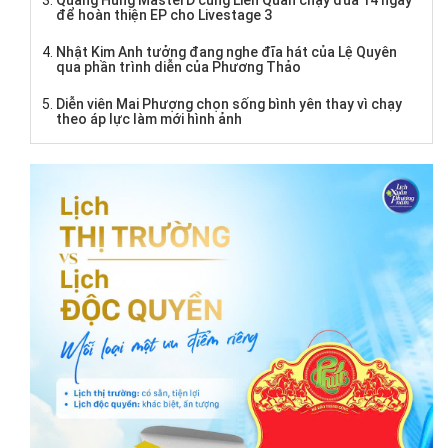
để hoàn thiện EP cho Livestage 3
Nhật Kim Anh tưởng đang nghe đĩa hát của Lệ Quyên
qua phần trình diễn của Phương Thảo
Diễn viên Mai Phượng chọn sống bình yên thay vì chạy
theo áp lực làm mới hình ảnh