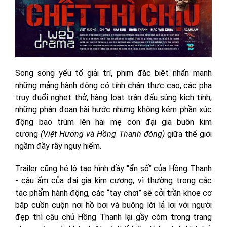
Song song yếu tố giải trí, phim đặc biệt nhấn mạnh
những mảng hành động có tính chân thực cao, các pha
truy đuổi nghẹt thở, hàng loạt trận đấu súng kịch tính,
những phân đoạn hài hước nhưng không kém phần xúc
động bao trùm lên hai mẹ con đại gia buôn kim
cương
(Việt Hương và Hồng Thanh đóng)
giữa thế giới
ngầm đầy rẫy nguy hiểm.
Trailer cũng hé lộ tạo hình đầy “ẩn số” của Hồng Thanh
- cậu ấm của đại gia kim cương, vì thường trong các
tác phẩm hành động, các “tay chơi” sẽ cởi trần khoe cơ
bắp cuồn cuộn nơi hồ bơi và buông lời lả lơi với người
đẹp thì cậu chủ Hồng Thanh lại gầy còm trong trang