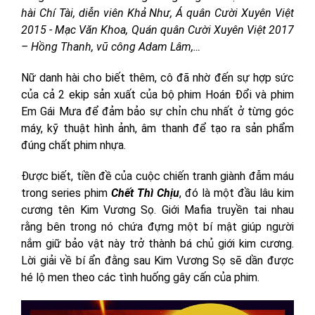
hài Chí Tài, diễn viên Khả Như, Á quân Cười Xuyên Việt
2015 - Mạc Văn Khoa, Quán quân Cười Xuyên Việt 2017
– Hồng Thanh, vũ công Adam Lâm,…
Nữ danh hài cho biết thêm, cô đã nhờ đến sự hợp sức
của cả 2 ekip sản xuất của bộ phim Hoán Đổi và phim
Em Gái Mưa để đảm bảo sự chỉn chu nhất ở từng góc
máy, kỹ thuật hình ảnh, âm thanh để tạo ra sản phẩm
đúng chất phim nhựa.
Được biết, tiền đề của cuộc chiến tranh giành đẫm máu
trong series phim
Chết Thì Chịu
, đó là một đầu lâu kim
cương tên Kim Vương Sọ. Giới Mafia truyền tai nhau
rằng bên trong nó chứa đựng một bí mật giúp người
nắm giữ bảo vật này trở thành bá chủ giới kim cương.
Lời giải về bí ẩn đằng sau Kim Vương Sọ sẽ dần được
hé lộ men theo các tình huống gây cấn của phim.