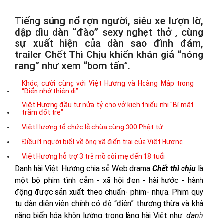
Tiếng súng nổ rợn người, siêu xe lượn lờ,
dập dìu dàn “đào” sexy nghẹt thở , cùng
sự xuất hiện của dàn sao đình đám,
trailer Chết Thì Chịu khiến khán giả “nóng
rang” như xem “bom tấn”.
Khóc, cười cùng với Việt Hương và Hoàng Mập trong
“Biển nhớ thiên di”
Việt Hương đầu tư nửa tỷ cho vở kịch thiếu nhi "Bí mật
trăm đốt tre"
Việt Hương tổ chức lễ chùa cùng 300 Phật tử
Điều ít người biết về ông xã điển trai của Việt Hương
Việt Hương hỗ trợ 3 trẻ mồ côi mẹ đến 18 tuổi
Danh hài Việt Hương chia sẻ Web drama
Chết thì chịu
là
một bộ phim tình cảm - xã hội đen - hài hước - hành
động được sản xuất theo chuẩn- phim- nhựa. Phim quy
tụ dàn diễn viên chính có độ “điên” thượng thừa và khả
năng biến hóa khôn lường trong làng hài Việt như:
danh