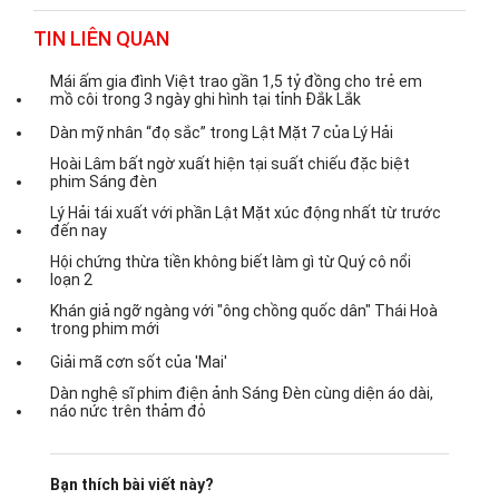
TIN LIÊN QUAN
Mái ấm gia đình Việt trao gần 1,5 tỷ đồng cho trẻ em
mồ côi trong 3 ngày ghi hình tại tỉnh Đắk Lắk
Dàn mỹ nhân “đọ sắc” trong Lật Mặt 7 của Lý Hải
Hoài Lâm bất ngờ xuất hiện tại suất chiếu đặc biệt
phim Sáng đèn
Lý Hải tái xuất với phần Lật Mặt xúc động nhất từ trước
đến nay
Hội chứng thừa tiền không biết làm gì từ Quý cô nổi
loạn 2
Khán giả ngỡ ngàng với "ông chồng quốc dân" Thái Hoà
trong phim mới
Giải mã cơn sốt của 'Mai'
Dàn nghệ sĩ phim điện ảnh Sáng Đèn cùng diện áo dài,
náo nức trên thảm đỏ
Bạn thích bài viết này?