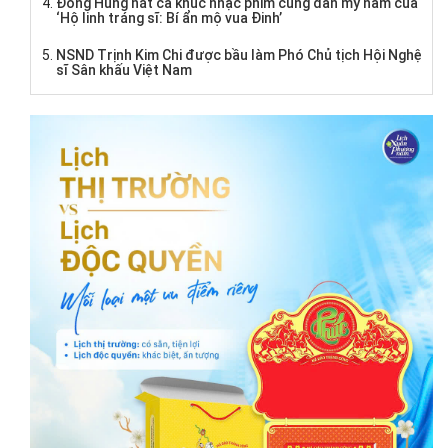
Đông Hùng hát ca khúc nhạc phim cùng dàn mỹ nam của
‘Hộ linh tráng sĩ: Bí ẩn mộ vua Đinh’
NSND Trịnh Kim Chi được bầu làm Phó Chủ tịch Hội Nghệ
sĩ Sân khấu Việt Nam