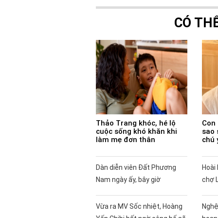
CÓ TH
Thảo Trang khóc, hé lộ
Con 
cuộc sống khó khăn khi
sao 
làm mẹ đơn thân
chú 
Dàn diễn viên Đất Phương
Hoài 
Nam ngày ấy, bây giờ
chợ 
Vừa ra MV Sốc nhiệt, Hoàng
Nghệ