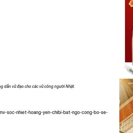
g dẫn vũ đạo cho các vũ công người Nhật.
-mv-soc-nhiet-hoang-yen-chibi-bat-ngo-cong-bo-se-