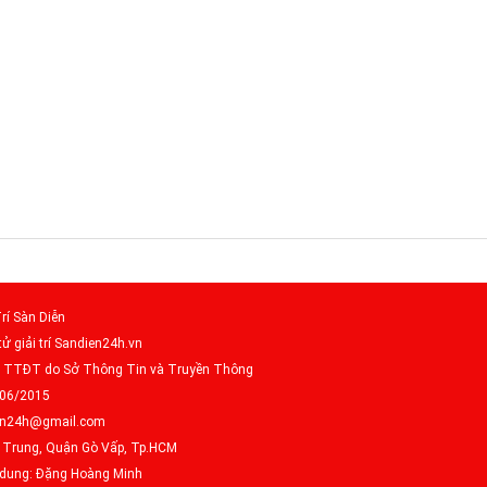
rí Sàn Diễn
tử giải trí Sandien24h.vn
– TTĐT do Sở Thông Tin và Truyền Thông
/06/2015
dien24h@gmail.com
g Trung, Quận Gò Vấp, Tp.HCM
i dung: Đặng Hoàng Minh