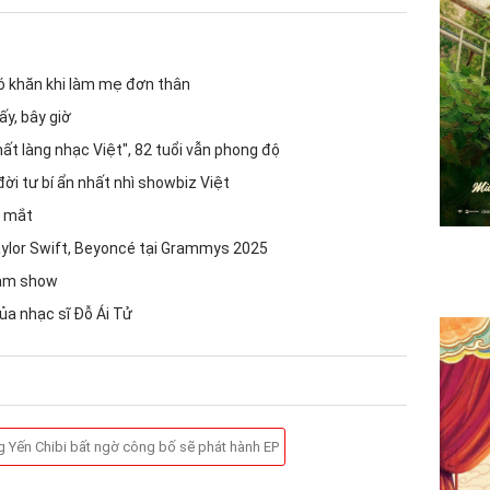
ó khăn khi làm mẹ đơn thân
y, bây giờ
ất làng nhạc Việt", 82 tuổi vẫn phong độ
đời tư bí ẩn nhất nhì showbiz Việt
a mắt
 Taylor Swift, Beyoncé tại Grammys 2025
làm show
ủa nhạc sĩ Đỗ Ái Tử
 Yến Chibi bất ngờ công bố sẽ phát hành EP