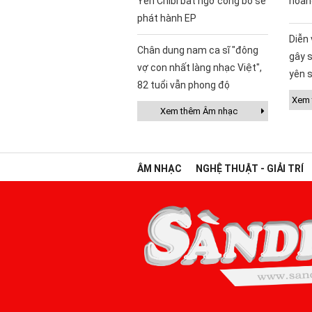
Yến Chibi bất ngờ công bố sẽ
hoan
phát hành EP
Diễn
Chân dung nam ca sĩ "đông
gây s
vợ con nhất làng nhạc Việt",
yên s
82 tuổi vẫn phong độ
Xem t
Xem thêm Âm nhạc
ÂM NHẠC
NGHỆ THUẬT - GIẢI TRÍ