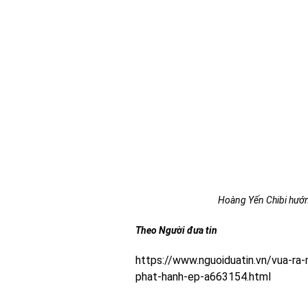
Hoàng Yến Chibi hướn
Theo Người đưa tin
https://www.nguoiduatin.vn/vua-ra
phat-hanh-ep-a663154.html