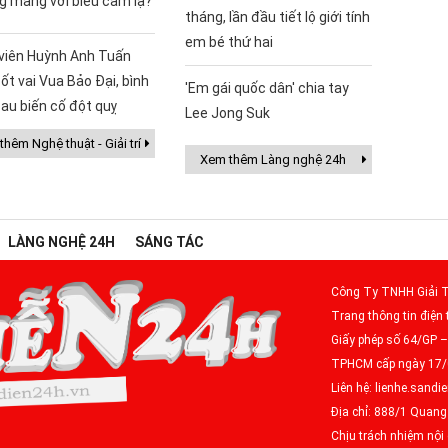
g mang với biểu cảm lạ?
tháng, lần đầu tiết lộ giới tính
em bé thứ hai
 viên Huỳnh Anh Tuấn
ốt vai Vua Bảo Đại, bình
'Em gái quốc dân' chia tay
au biến cố đột quỵ
Lee Jong Suk
hêm Nghệ thuật - Giải trí
Xem thêm Làng nghệ 24h
LÀNG NGHỆ 24H
SÁNG TÁC
Công Ty TNHH Giải T
Trang thông tin điện 
Giấy phép số 64/GP 
TPHCM cấp ngày 17
Liên hệ: lienhe.san
Địa chỉ: 888/1 Quan
Chịu trách nhiệm nộ