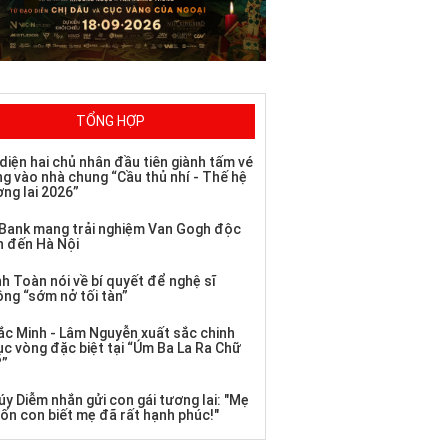
TỔNG HỢP
diện hai chủ nhân đầu tiên giành tấm vé
ng vào nhà chung “Cầu thủ nhí - Thế hệ
ơng lai 2026”
Bank mang trải nghiệm Van Gogh độc
n đến Hà Nội
h Toàn nói về bí quyết để nghệ sĩ
ông “sớm nở tối tàn”
ắc Minh - Lâm Nguyễn xuất sắc chinh
ục vòng đặc biệt tại “Úm Ba La Ra Chữ
?”
úy Diễm nhắn gửi con gái tương lai: "Mẹ
ốn con biết mẹ đã rất hạnh phúc!"