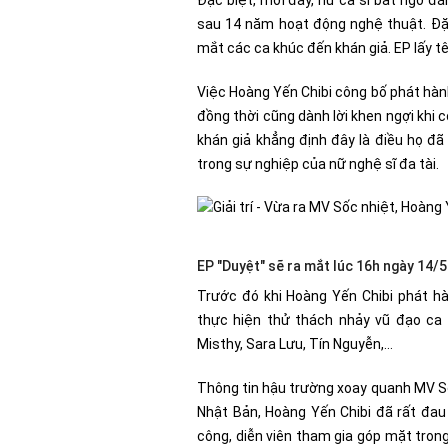
Đặc biệt, mới đây, nữ ca sĩ bất ngờ đă
sau 14 năm hoạt động nghệ thuật. Đặc
mắt các ca khúc đến khán giả. EP lấy t
Việc Hoàng Yến Chibi công bố phát hàn
đồng thời cũng dành lời khen ngợi khi c
khán giả khẳng định đây là điều họ đã 
trong sự nghiệp của nữ nghệ sĩ đa tài.
EP "Duyệt" sẽ ra mắt lúc 16h ngày 14/5
Trước đó khi Hoàng Yến Chibi phát h
thực hiện thử thách nhảy vũ đạo ca 
Misthy, Sara Lưu, Tín Nguyễn,…
Thông tin hậu trường xoay quanh MV Số
Nhật Bản, Hoàng Yến Chibi đã rất đau 
công, diễn viên tham gia góp mặt trong