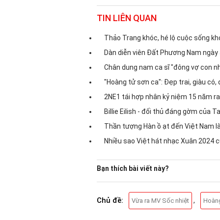
TIN LIÊN QUAN
Thảo Trang khóc, hé lộ cuộc sống kh
Dàn diễn viên Đất Phương Nam ngày ấ
Chân dung nam ca sĩ "đông vợ con nh
"Hoàng tử sơn ca": Đẹp trai, giàu có, 
2NE1 tái hợp nhân kỷ niệm 15 năm r
Billie Eilish - đối thủ đáng gờm của
Thần tượng Hàn ồ ạt đến Việt Nam 
Nhiều sao Việt hát nhạc Xuân 2024 c
Bạn thích bài viết này?
Chủ đề:
,
Vừa ra MV Sốc nhiệt
Hoàng