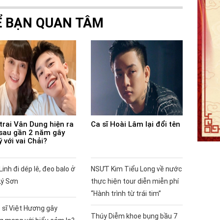
Ể BẠN QUAN TÂM
trai Vân Dung hiện ra
Ca sĩ Hoài Lâm lại đổi tên
sau gần 2 năm gây
ý với vai Chải?
Linh đi dép lê, đeo balo ở
NSƯT Kim Tiểu Long về nước
Lý Sơn
thực hiện tour diễn miễn phí
“Hành trình từ trái tim”
 sĩ Việt Hương gây
Thúy Diễm khoe bụng bầu 7