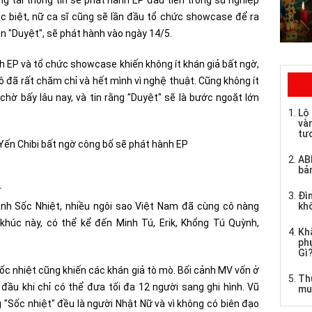
ng tải thông tin sẽ phát hành EP đầu tiên trong sự nghiệp
 biệt, nữ ca sĩ cũng sẽ lần đầu tổ chức showcase để ra
ên "Duyệt", sẽ phát hành vào ngày 14/5.
h EP và tổ chức showcase khiến không ít khán giả bất ngờ,
ô đã rất chăm chỉ và hết mình vì nghệ thuật. Cũng không ít
chờ bấy lâu nay, và tin rằng "Duyệt" sẽ là bước ngoặt lớn
Lộ 
và
tư
AB
bả
.
Đìn
ành Sốc Nhiệt, nhiều ngôi sao Việt Nam đã cùng cô nàng
kh
khúc này, có thể kể đến Minh Tú, Erik, Khổng Tú Quỳnh,
Kh
ph
Gì
c nhiệt cũng khiến các khán giả tò mò. Bối cảnh MV vốn ở
Th
đầu khi chỉ có thể đưa tối đa 12 người sang ghi hình. Vũ
mu
 "Sốc nhiệt" đều là người Nhật Nữ và vì không có biên đạo