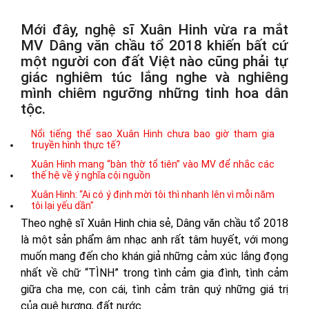
Mới đây, nghệ sĩ Xuân Hinh vừa ra mắt
MV Dâng văn chầu tổ 2018 khiến bất cứ
một người con đất Việt nào cũng phải tự
giác nghiêm túc lắng nghe và nghiêng
mình chiêm ngưỡng những tinh hoa dân
tộc.
Nổi tiếng thế sao Xuân Hinh chưa bao giờ tham gia
truyền hình thực tế?
Xuân Hinh mang “bàn thờ tổ tiên” vào MV để nhắc các
thế hệ về ý nghĩa cội nguồn
Xuân Hinh: “Ai có ý định mời tôi thì nhanh lên vì mỗi năm
tôi lại yếu dần"
Theo nghệ sĩ Xuân Hinh chia sẻ, Dâng văn chầu tổ 2018
là một sản phẩm âm nhạc anh rất tâm huyết, với mong
muốn mang đến cho khán giả những cảm xúc lắng đọng
nhất về chữ “TÌNH” trong tình cảm gia đình, tình cảm
giữa cha mẹ, con cái, tình cảm trân quý những giá trị
của quê hương, đất nước.