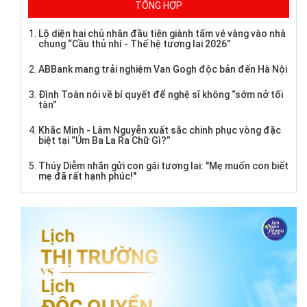
TỔNG HỢP
Lộ diện hai chủ nhân đầu tiên giành tấm vé vàng vào nhà
chung “Cầu thủ nhí - Thế hệ tương lai 2026”
ABBank mang trải nghiệm Van Gogh độc bản đến Hà Nội
Đình Toàn nói về bí quyết để nghệ sĩ không “sớm nở tối
tàn”
Khắc Minh - Lâm Nguyễn xuất sắc chinh phục vòng đặc
biệt tại “Úm Ba La Ra Chữ Gì?”
Thúy Diễm nhắn gửi con gái tương lai: "Mẹ muốn con biết
mẹ đã rất hạnh phúc!"