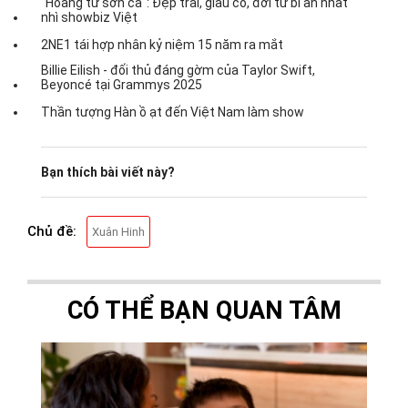
"Hoàng tử sơn ca": Đẹp trai, giàu có, đời tư bí ẩn nhất
nhì showbiz Việt
2NE1 tái hợp nhân kỷ niệm 15 năm ra mắt
Billie Eilish - đối thủ đáng gờm của Taylor Swift,
Beyoncé tại Grammys 2025
Thần tượng Hàn ồ ạt đến Việt Nam làm show
Bạn thích bài viết này?
Chủ đề:
Xuân Hinh
CÓ THỂ BẠN QUAN TÂM