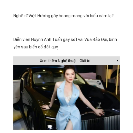
Nghệ sĩ Việt Hương gây hoang mang với biểu cảm lạ?
Diễn viên Huỳnh Anh Tuấn gây sốt vai Vua Bảo Đại, bình
yên sau biến cố đột quỵ
Xem thêm Nghệ thuật - Giải trí