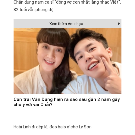
Chân dung nam ca sĩ "đông vợ con nhất làng nhạc Việt",
82 tuổi vẫn phong độ
Xem thêm Âm nhạc
Con trai Vân Dung hiện ra sao sau gần 2 năm gây
chú ý với vai Chải?
Hoài Linh đi dép lê, đeo balo ở chợ Lý Sơn