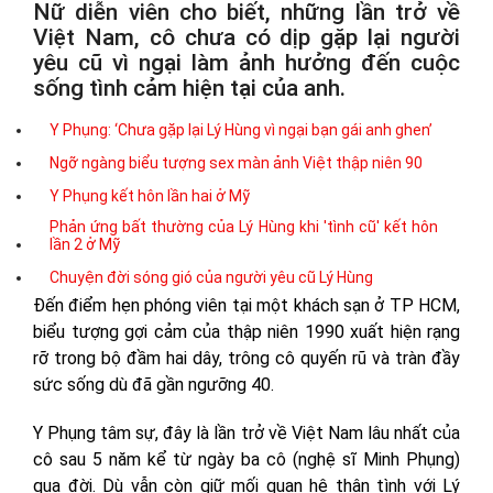
Nữ diễn viên cho biết, những lần trở về
Việt Nam, cô chưa có dịp gặp lại người
yêu cũ vì ngại làm ảnh hưởng đến cuộc
sống tình cảm hiện tại của anh.
Y Phụng: ‘Chưa gặp lại Lý Hùng vì ngại bạn gái anh ghen’
Ngỡ ngàng biểu tượng sex màn ảnh Việt thập niên 90
Y Phụng kết hôn lần hai ở Mỹ
Phản ứng bất thường của Lý Hùng khi 'tình cũ' kết hôn
lần 2 ở Mỹ
Chuyện đời sóng gió của người yêu cũ Lý Hùng
Đến điểm hẹn phóng viên tại một khách sạn ở TP HCM,
biểu tượng gợi cảm của thập niên 1990 xuất hiện rạng
rỡ trong bộ đầm hai dây, trông cô quyến rũ và tràn đầy
sức sống dù đã gần ngưỡng 40.
Y Phụng tâm sự, đây là lần trở về Việt Nam lâu nhất của
cô sau 5 năm kể từ ngày ba cô (nghệ sĩ Minh Phụng)
qua đời. Dù vẫn còn giữ mối quan hệ thân tình với Lý