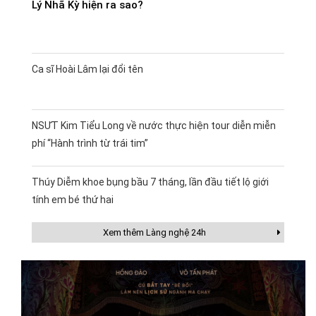
Lý Nhã Kỳ hiện ra sao?
Ca sĩ Hoài Lâm lại đổi tên
NSƯT Kim Tiểu Long về nước thực hiện tour diễn miễn
phí “Hành trình từ trái tim”
Thúy Diễm khoe bụng bầu 7 tháng, lần đầu tiết lộ giới
tính em bé thứ hai
Xem thêm Làng nghệ 24h