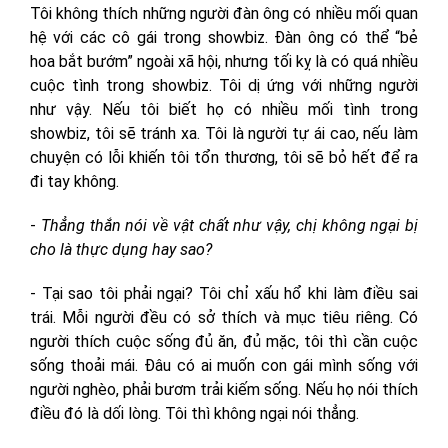
Tôi không thích những người đàn ông có nhiều mối quan
hệ với các cô gái trong showbiz. Đàn ông có thể “bẻ
hoa bắt bướm” ngoài xã hội, nhưng tối kỵ là có quá nhiều
cuộc tình trong showbiz. Tôi dị ứng với những người
như vậy. Nếu tôi biết họ có nhiều mối tình trong
showbiz, tôi sẽ tránh xa. Tôi là người tự ái cao, nếu làm
chuyện có lỗi khiến tôi tổn thương, tôi sẽ bỏ hết để ra
đi tay không.
-
Thẳng thắn nói về vật chất như vậy, chị không ngại bị
cho là thực dụng hay sao?
- Tại sao tôi phải ngại? Tôi chỉ xấu hổ khi làm điều sai
trái. Mỗi người đều có sở thích và mục tiêu riêng. Có
người thích cuộc sống đủ ăn, đủ mặc, tôi thì cần cuộc
sống thoải mái. Đâu có ai muốn con gái mình sống với
người nghèo, phải bươm trải kiếm sống. Nếu họ nói thích
điều đó là dối lòng. Tôi thì không ngại nói thẳng.