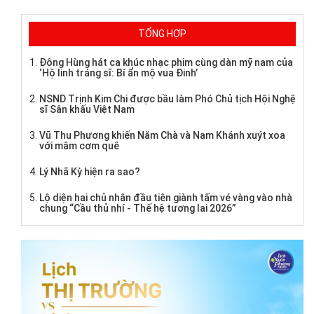
TỔNG HỢP
Đông Hùng hát ca khúc nhạc phim cùng dàn mỹ nam của
‘Hộ linh tráng sĩ: Bí ẩn mộ vua Đinh’
NSND Trịnh Kim Chi được bầu làm Phó Chủ tịch Hội Nghệ
sĩ Sân khấu Việt Nam
Vũ Thu Phương khiến Năm Chà và Nam Khánh xuýt xoa
với mâm cơm quê
Lý Nhã Kỳ hiện ra sao?
Lộ diện hai chủ nhân đầu tiên giành tấm vé vàng vào nhà
chung “Cầu thủ nhí - Thế hệ tương lai 2026”